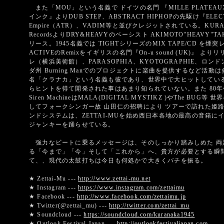
また「MOU」という名義で ドイツの名門 『MILLE PLATEAUX 
インク』よりDUB STEP、ABSTRACT HIPHOPの先駆け『ELECTL
Empire（ATR）、VADIM等と並びクレジットされている。KURANA
RecordsよりDRY&HEAVYのベーシスト AKIMOTO"HEAVY
リース。1945名義では TIGHTシリーズのMIX TAPE/CD を
ACTIVEのRemixをイギリスの名門『On-u sound (UK)』
レ（横浜美術館）、PARASOPHIA、KYOTOGRAPHIE、ロン
ダ州 Burning Manでのプロジェクトに楽曲を提供するなど活動は多
名「クラナカ」という名義も彼であり、世界中で大ヒットしている K
らヒントを得て開発された事はあまり知られていない。また 80年
Siren MachineはMALA(DIGITAL MYSTIKZ )やThe
してフォークシンガー故 山田仁の招聘により ツアーで訪れた姫路 F
ンドシステムは、ZETTAI-MUを始め西日本各地の最高の音箱
ジャンキーを踊らせている。
強力なビートに乗るメッセージは、そのしっかり踏みしめた 両
る「今まで」「今」そして「これから」へ、貴方が必要とする瞬
て、、現代の太鼓打ちは今日も何処かで大きくバチを振る。
★ Zettai-Mu ---
http://www.zettai-mu.net
★ Instagram ---
https://www.instagram.com/zettaimu
★ Facebook ---
http://www.facebook.com/zettaimu.jp
★ Twitter(@zettai_mu) ---
http://twitter.com/zettai_mu
★ Soundcloud ---
https://soundcloud.com/kuranaka1945
★ Outlook Festival Japan ---
http://outlookfestivaljapan.com