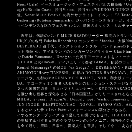
Noon+Cafe）ベースミュージック・フェスティバルの最高峰「Outlook F
ageHa/Studio Coast、渋谷Vision、渋谷Asia/VUENOS/LOUNG
催。Sonar Music Festival の海外サテライト・イベント「A Taste o
Gathering (Rototom Sunsplash)」ジャパンローンチ
ィペンデンスなDIYフェスティバル、島国のミックス・カルチャ
近年は、伝説のバンド MUTE BEATのリーダー 孤高のトラン
UKダブの名門 Falasha Recordings のシンガー Shandi-i
DESPERADO 茂千代、インストゥルメンタル・バンド jizueのド
ット 類家 心、アイルランドのシンガーソングライター Cian Fi
で Daichi Yamamoto、Umeといった若手アーティストを
チDJ ARIとの1945や、ディジュリドゥ奏者 GOMA、伝説のラッ
Kouhei MatsunagaとのMOU（ex.Gadget）、DRY&HEAVY・
AKIMOTO”Heavy”TAKESHI、京都の DOCTOR HASEGAW
テージや、京都のMAGUMA MC’S RYUZO、NOB、和太鼓チー
DA、アコーディオン奏者 COBA等とのセッション・ステージなど。
２つの国際芸術祭（ヨコハマトリエンナーレ～KYOTO PARAS
を飛び出し観客と深化させる『日本国憲法』がリリースされるなど多
MIIDA、2-yang、Dragon76、Doppel、ippi、Washio Tomoyuki、G
JUN INOUE、KLEPTOMANIAC、NOVOL、SYUNO VEN
するといった音 x Live Paint パフォーマンスの草分けでもある。
イするエンタープライズ ゼロ足しても掛けてもゼロ」THA BLUE
の奥底で牽引する日本のクラブシーンのパイオニア。国内外メジ
を全て断り、庶民、日常の、音楽人生を選択。そして今ここあな