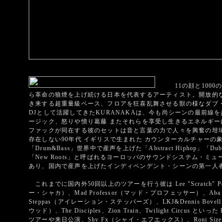
11の顔と1000の
ら革命の狼煙を上げ続ける日本を代表するアーティスト。開放的
き来する超重量級ベース、フロアを狂喜乱舞させる獣の様なダブ・
DJとして活躍してきたKURANAKAは、今も尚シーンの最前線
ージック、怒りや憤り葛藤 またそれらを享受し生きるエネルギ
ファックが同在する彼のセットは音と言葉の力で人々を興奮の坩堝
存在しない90年代 イギリスで生まれた カウンターカルチャーの象徴
「Drum&Bass」世界中で産声を上げた「Abstract Hiphop」「
「New Roots」と呼ばれるヨーロッパのサウンドシステム・ミ
あり、国内で産声を上げたインディペンデント・シーンの第一人
これまでに国内外50回以上のツアーを行う彼は Lee "Scratch" Pe
ー・シャカ）、Mad Professor（マッド・プロフェッサー）、Aba S
Steppas（アイレーション・ステッパーズ）、LKJ&Dennis Bovel
ウッド）、The Disciples、Zion Train、Twilight Circus と
ツアーや来日公演、Shy Fx（シャイ・エフエックス）、Roni Size（