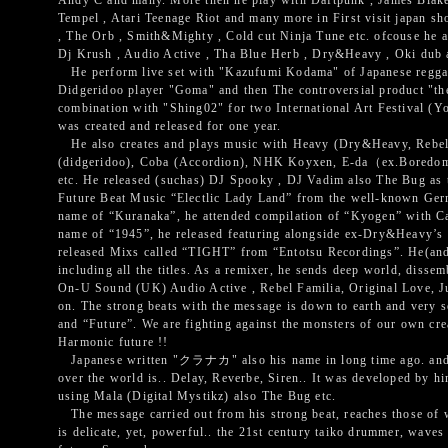
Andy C and many. More then he play with Daftpunk , James Blak
Tempel , Atari Teenage Riot and many more in First visit japan sh
, The Orb , Smith&Mighty , Cold cut Ninja Tune etc. ofcouse he 
Dj Krush , Audio Active , Tha Blue Herb , Dry&Heavy , Oki dub 
He perform live set with "Kazufumi Kodama" of Japanese reggae
Didgeridoo player "Goma" and then The controversial product "th
combination with "Shing02" for two International Art Festival (Y
was created and released for one year.
He also creates and plays music with Heavy (Dry&Heavy, Rebe
(didgeridoo), Coba (Accordion), NHK Koyxen, E-da（ex.Boredoms)
etc. He released (suchas) DJ Spooky , DJ Vadim also The Bug as
Future Beat Music “Electlic Lady Land” from the well-known Germ
name of “Kuranaka”, he attended compilation of “Kyogen” with Ca
name of “1945”, he released featuring alongside ex-Dry&Heavy’s 
released Mixs called “TIGHT” from “Entotsu Recordings”. He(and
including all the titles. As a remixer, he sends deep world, disse
On-U Sound (UK) Audio Active , Rebel Familia, Original Love, 
on. The strong beats with the message is down to earth and very 
and “Future”. We are fighting against the monsters of our own cr
Harmonic future !!
Japanese written "クラナカ" also his name in long time ago. and t
over the world is.. Delay, Reverbe, Siren.. It was developed by h
using Mala (Digital Mystikz) also The Bug etc.
The message carried out from his strong beat, reaches those of 
is delicate, yet, powerful.. the 21st century taiko drummer, waves