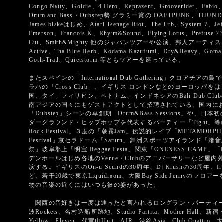
Congo Natty、Goldie、4 Hero、Reprazent、Grooverider、Fa
Drum and Bass・Dubstep勢 グラミー賞の DAFTPUNK、TH
James blakeはじめ、Atari Teenage Riot、The Orb、System 7、
Emerson、Francois K、Rhytm&Sound、Flying Lotus、Prefuse
Cut、Smith&Mighty 他のジャパンツアーや公演、邦人アーティスト
Active、Tha Blue Herb、Kodama Kazufumi、Dry&Heavy、Goma、
Goth-Trad、Quietstorm 等ともツアーを廻っている。
またスペインの「International Dub Gathering」クロアチアの島
ラハの「Cross Club」、イギリス ロンドンなどのヨーロッパ
国、タイ、フィリピン、ベトナム、インドネシアのBali Dub C
南アジアの国々にもゲストアクトとして招聘されている。国内においては
「Dubstep」シーンの草創期「Drum&Bass Sessions」や、日本
ダーグラウンド・ヒップホップを代表するパーティー「Tight」等
Rock Festival」３度の「朝霧Jam」伝説的レイブ「METAMORPHOS
Festival」京セラドーム「Saturn」舞洲スポーツアイランド
祭」岐阜郡上「明宝 Reggae Festa」関東「ONENESS CAMP」「
デンホールはじめ各地のVenue・Clubのアニバーサリーなど屋
演する。イギリスのOn-u Soundの30周年、Dj Krushの30周年、Ira
ど、若干20歳で東京Liquidroom、大阪Bay Side Jenny
物の音楽の近くにはいつも彼の姿があった。
関西の音好きは一度は通ったと言われるロングラン・パーティー「Zettai
波Rockets、名村造船所跡地、Studio Partita、Mother Hall、
Yellow、Eleven、代官山Unit、AIR、渋谷Asia、Club Quattro