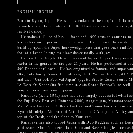
ENGLISH PROFILE
Born in Kyoto, Japan. He is a descendant of the temples of the o
Japan history, the initiator of the Buddhist incantation chanting,
festival dance).
He makes full use of his 11 faces and 1000 arms to continue to 
his underground performances in Japan. His riddim to be combine
build-up upon, the Super heavyweight bass that goes back and for
that of a beast, letting the floor dance madly with joy.
He is a Dub. Jungle. Downtempo and Japan Deep&Heavy music p
leader in the genres for the past 21 years. He has performed at o
500 Dances until now. He has organized w famous and important
(Bay Side Jenny, Noon, Liquidroom, Unit, Yellow, Eleven, AIR, 
and then "Outlook Festival Japan" (ageHa Studio Coast, Sound M
"A Taste Of Sonar (its first time in Asia Sonar Festival)" as wel
Jungle music first time in japan.
Kuranaka (a.k.a 1945) also has been hugely successful with fest
the Fuji Rock Festival, Rainbow 2000, Asagiri jam, Metamorphos
Mai Music Festival , Outlook Festival and Sonar Festival. such
Kyoto Municipal Museum of Art , London ICA etc), the Valley and
top of the Desk, and the close to Your ears.
Kuranaka has also toured Japan with Dub Reggaes such as Lee pe
professor , Zion Train etc. then Drum and Bass / Jungles such as