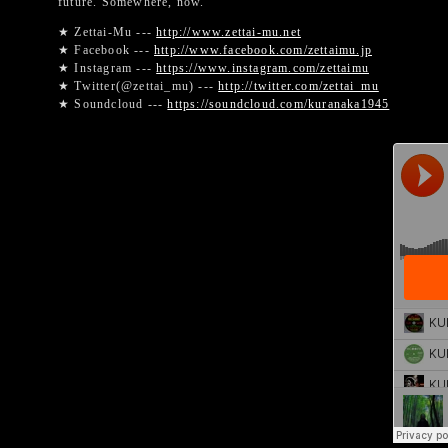
future. Somewhere, now.
★ Zettai-Mu ---
http://www.zettai-mu.net
★ Facebook ---
http://www.facebook.com/zettaimu.jp
★ Instagram ---
https://www.instagram.com/zettaimu
★ Twitter(@zettai_mu) ---
http://twitter.com/zettai_mu
★ Soundcloud ---
https://soundcloud.com/kuranaka1945