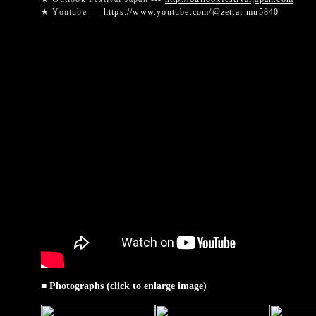
★ Youtube ---
https://www.youtube.com/@zettai-mu5840
■ Photographs (click to enlarge image)