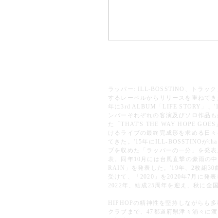
ラッパー: ILL-BOSSTINO、トラ
するレーベルからリリースを重ねてきた。'98年
年に3rd ALBUM「LIFE STOR
ンバーそれぞれの客演及びソロ作品も
た「THAT'S THE WAY HOPE
けるライブの最終完成形を求める日々を収
てきた。'15年にILL-BOSSTINOが
ブを収めた「ラッパーの一分」を発表。'1
表。同年10月には台風直撃の豪雨の中、
RAIN」を発表した。'19年、2枚組
受けて、「2020」を2020年7月に
2022年、結成25周年を迎え、秋に全
HIPHOPの精神性を堅持しながら
クラブまで、47都道府県津々浦々に