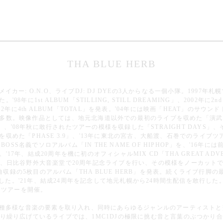
THA BLUE HERB
ックメイカー: O.N.O、ライブDJ: DJ DYEの3人からなる一個小隊。199
に1st ALBUM「STILLING, STILL DREAMING」、2002年に2nd A
Y」、'12年に4th ALBUM「TOTAL」を発表。'04年には映画「HEAT」の
多数。映像作品としては、地元北海道以外での最初のライブを収めた「演武
 GOES」、'08年秋に敢行されたツアーの模様を収録した「STRAIGHT DAYS」
めた「PHASE 3.9」、'13年に東北の宮古、大船渡、石巻でのライブツ
tha BOSS名義でソロアルバム「IN THE NAME OF HIPHOP」を、'1
7年、結成20周年を機に初のオフィシャルMIX CD「THA GREAT ADV
日比谷野外大音楽堂で20周年記念ライブを行い、その模様をノーカットで収録した
30曲収録の5枚目のアルバム「THA BLUE HERB」を発表。続くライブ行
発表した。'21年、結成24周年を記念して地元札幌から24時間生配信を敢行した
国ツアーを開催。
も多種多様な音楽の要素を取り入れ、同時にあらゆるジャンルのアーティスト
渡り繰り広げているライブでは、1MC1DJの極限に挑む音と言葉のぶつかり