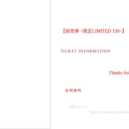
OPEN/START : 22:00
ENTRANCE. ADV. 2,800yen（LIMITED 150
DOOR. 3,300yen
Under23. 2,500yen
※ 入場時に1DRINKチケットご購入お願い
【前売券 <限定LIMITED 150>】
11月上旬より、プレイガイド（e+）WEB S
（枚数限定になりますので、お早めにご購
TICKET INFORMATION
・
ZETTAI-MU WEB SITE ↓
Thanks Sol
¥2,800
-
枚
※
送料無料
(クリックポスト／追跡あり／
※ 振込手数料は購入者様負担でお願い致し
・e+ :
購入ページ
・NOON + CAFE :
https://noon-cafe.com/events
【新型コロナウイルス感染症拡大防止対策
・マスク着用での来場をお願いします。