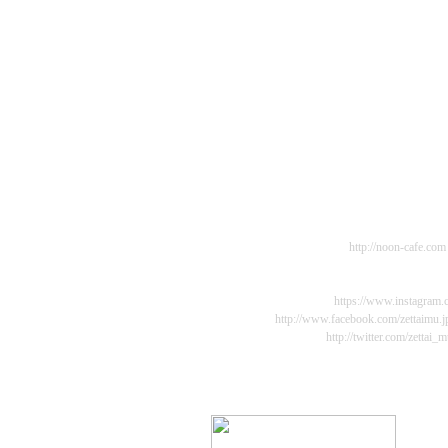
・非接触体温計で検温をさせて頂き、37℃
で、 予めご了承ください。
・店内の換気量を増やし、最大限換気を行
・体調がすぐれないとお見受けするお客様
スタッフがお声がけさせて頂きます。
【お客様へご協力のお願い】
以下のお客様はご来場をお控え頂きますよ
・体調がすぐれないお客様
・37℃以上の発熱や咳など風邪の症状があ
・くしゃみや鼻水などによる他のお客様に
・ 60歳以上の方のご入店をお断りしています
その他、会場 WEB SITE :
http://noon-cafe.com
● SNS
Instagram(@zettaimu) ---
https://www.instagram.
Facebook ---
http://www.facebook.com/zettaimu.j
Twitter(@zettai_mu) ---
http://twitter.com/zettai_
● Special Supported by Flor de Cana