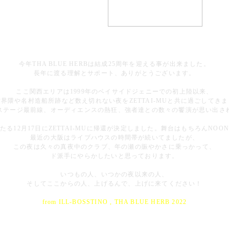
今年THA BLUE HERBは結成25周年を迎える事が出来ました。
長年に渡る理解とサポート、ありがとうございます。
ここ関西エリアは1999年のベイサイドジェニーでの初上陸以来、
界隈や名村造船所跡など数え切れない夜をZETTAI-MUと共に過ごしてき
ステージ最前線、オーディエンスの熱狂、強者達との数々の饗演が思い出さ
たる12月17日にZETTAI-MUに帰還が決定しました。舞台はもちろんNOO
最近の大阪はライブハウスの時間帯が続いてましたが、
この夜は久々の真夜中のクラブ、年の瀬の賑やかさに乗っかって、
ド派手にやらかしたいと思っております。
いつもの人、いつかの夜以来の人、
そしてここからの人、上げるんで、上げに来てください！
from ILL-BOSSTINO , THA BLUE HERB 2022