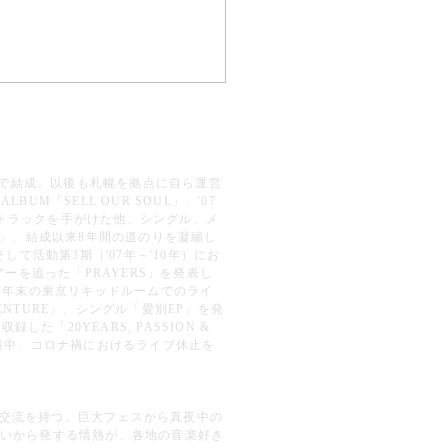
7年札幌で結成。以後も札幌を拠点に自ら運営
LBUM「SELL OUR SOUL」、'07
サウンドトラックを手がけた他、シングル、メ
」、結成以来8年間の道のりを凝縮し
、そして活動第3期（'07年～'10年）にお
アーを追った「PRAYERS」を発表し
6年には前年末の東京リキッドルームでのライ
ENTURE」、シングル「愛別EP」を発
「20YEARS, PASSION &
脚の最中、コロナ禍におけるライブ休止を
。
と交流を持つ。巨大フェスから真夜中の
合いから発する情熱が、各地の音楽好き